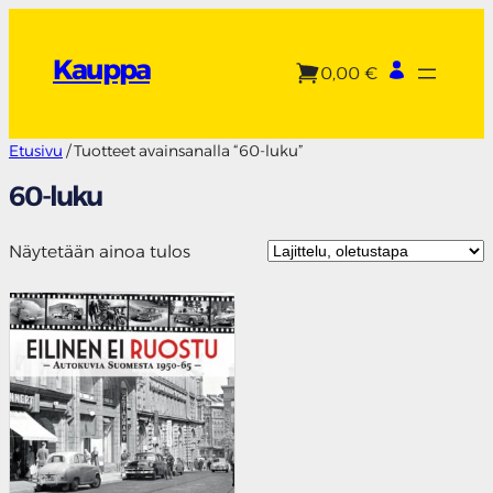
Siirry
sisältöön
Kauppa
0,00 €
Etusivu
/ Tuotteet avainsanalla “60-luku”
60-luku
Näytetään ainoa tulos