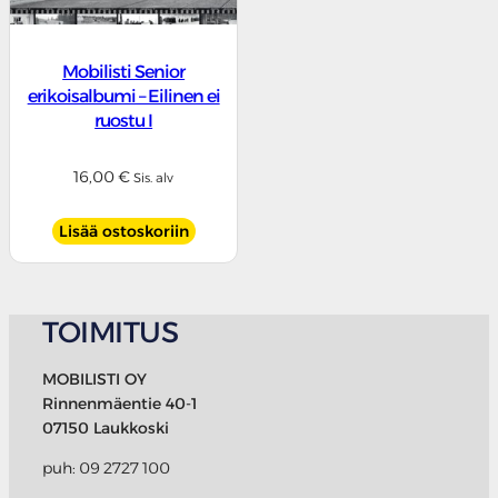
Mobilisti Senior
erikoisalbumi – Eilinen ei
ruostu I
16,00
€
Sis. alv
Lisää ostoskoriin
TOIMITUS
MOBILISTI OY
Rinnenmäentie 40-1
07150 Laukkoski
puh: 09 2727 100