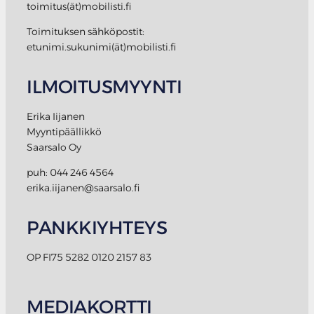
toimitus(ät)mobilisti.fi
Toimituksen sähköpostit:
etunimi.sukunimi(ät)mobilisti.fi
ILMOITUSMYYNTI
Erika Iijanen
Myyntipäällikkö
Saarsalo Oy
puh: 044 246 4564
erika.iijanen@saarsalo.fi
PANKKIYHTEYS
OP FI75 5282 0120 2157 83
MEDIAKORTTI