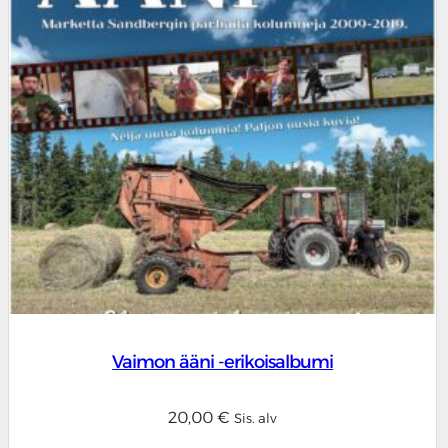
Vaimon ääni -erikoisalbumi
20,00
€
Sis. alv