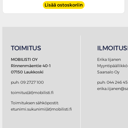
Lisää ostoskoriin
TOIMITUS
ILMOITUS
MOBILISTI OY
Erika Iijanen
Rinnenmäentie 40-1
Myyntipäällikkö
07150 Laukkoski
Saarsalo Oy
puh: 09 2727 100
puh: 044 246 4
erika.iijanen@sa
toimitus(ät)mobilisti.fi
Toimituksen sähköpostit:
etunimi.sukunimi(ät)mobilisti.fi