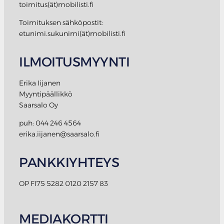
toimitus(ät)mobilisti.fi
Toimituksen sähköpostit:
etunimi.sukunimi(ät)mobilisti.fi
ILMOITUSMYYNTI
Erika Iijanen
Myyntipäällikkö
Saarsalo Oy
puh: 044 246 4564
erika.iijanen@saarsalo.fi
PANKKIYHTEYS
OP FI75 5282 0120 2157 83
MEDIAKORTTI