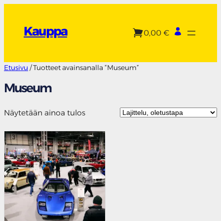
Siirry
sisältöön
Kauppa
0,00 €
Etusivu
/ Tuotteet avainsanalla “Museum”
Museum
Näytetään ainoa tulos