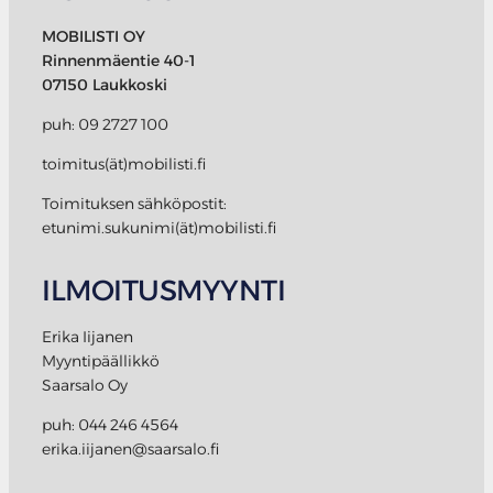
MOBILISTI OY
Rinnenmäentie 40-1
07150 Laukkoski
puh: 09 2727 100
toimitus(ät)mobilisti.fi
Toimituksen sähköpostit:
etunimi.sukunimi(ät)mobilisti.fi
ILMOITUSMYYNTI
Erika Iijanen
Myyntipäällikkö
Saarsalo Oy
puh: 044 246 4564
erika.iijanen@saarsalo.fi