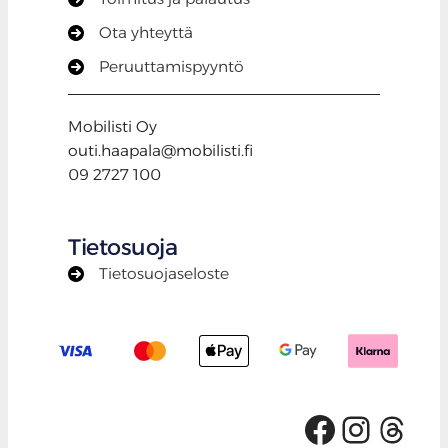
Ota yhteyttä
Peruuttamispyyntö
Mobilisti Oy
outi.haapala@mobilisti.fi
09 2727 100
Tietosuoja
Tietosuojaseloste
Facebo
Insta
Thr