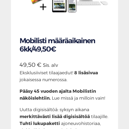
Mobilisti määräaikainen
6kk/49,50€
49,50
€
Sis. alv
Eksklusiiviset tilaajaedut!
8 lisäsivua
jokaisessa numerossa.
Pääsy 45 vuoden ajalta Mobilistin
näköislehtiin.
Lue missä ja milloin vain!
Uutta digisisältöä: syksyn aikana
merkittävästi lisää digisisältöä
tilaajille.
Tuhti lukupaketti
ajoneuvohistoriaa,