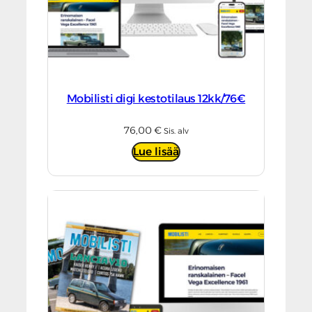
Mobilisti digi kestotilaus 12kk/76€
76,00
€
Sis. alv
Lue lisää