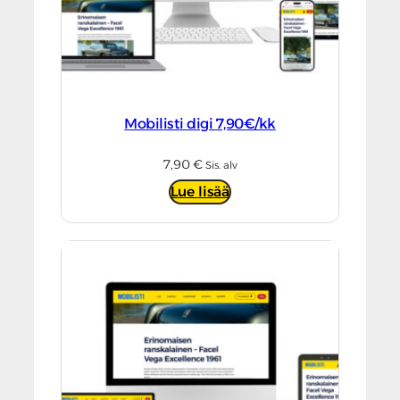
Mobilisti digi 7,90€/kk
7,90
€
Sis. alv
Lue lisää