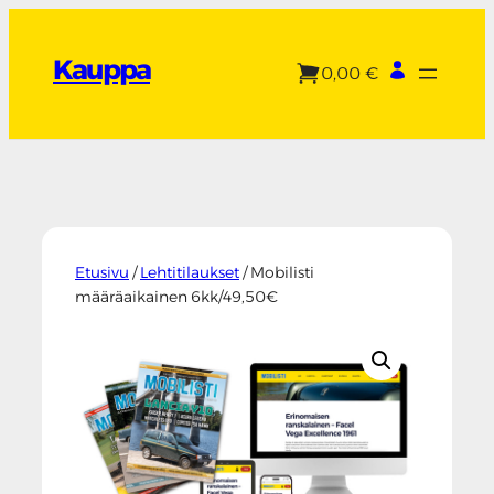
Siirry
sisältöön
Kauppa
0,00 €
Etusivu
/
Lehtitilaukset
/ Mobilisti
määräaikainen 6kk/49,50€